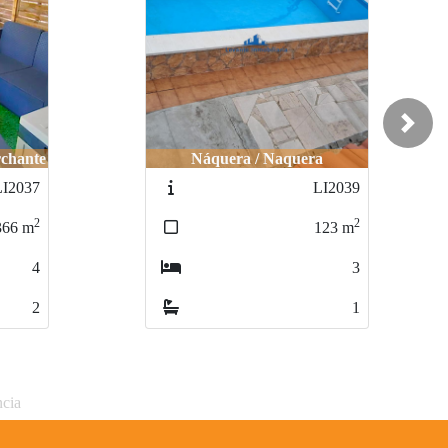
Next
rchante
Náquera / Naquera
LI2037
LI2039
2
2
366
m
123
m
4
3
2
1
ncia