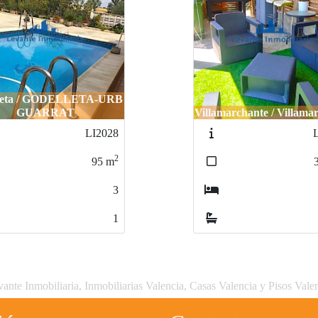
leta / GODELLETA-URB
GUARRAT
Villamarchante / Villama
LI2028
2
95
m
3
1
ante Inmobiliaria, Inmobiliarias Valencia, Casas Valencia y Pisos Vale