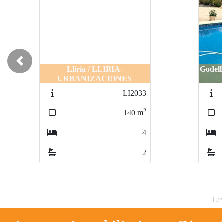
Previous
Llíria / LLIRIA-
Godel
URBANIZACIONES
LI2033
2
140
m
4
2
Lev