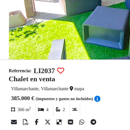
LI2037
Referencia:
Chalet en venta
Villamarchante, Villamarchante
mapa
385.000 €
(impuestos y gastos no incluídos)
2
366 m
4
2