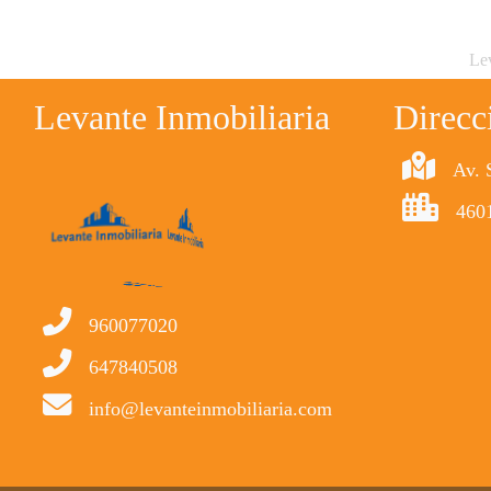
Lev
Levante Inmobiliaria
Direcc
Av. 
4601
960077020
647840508
info@levanteinmobiliaria.com