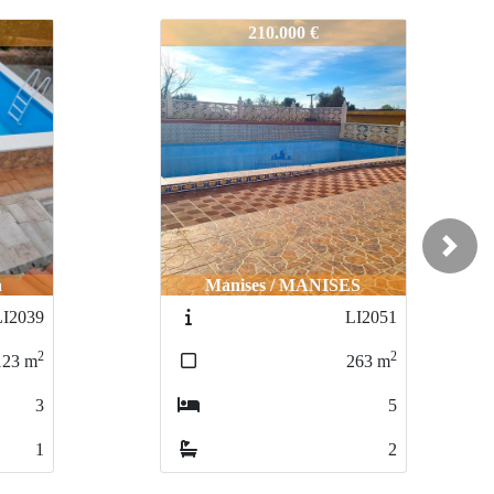
LI2037
320.000 €
Next
S
Godelleta / GODELLETA
LI2051
LI2057
2
2
263
m
200
m
5
4
2
2