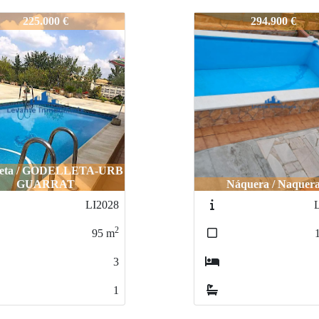
37
LI2037
294.900 €
210.000 €
Náquera / Naquera
Manises / MANISE
LI2039
2
123
m
3
1