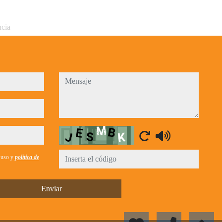
ncia
mensaje
Captcha
e uso y
política de
Enviar