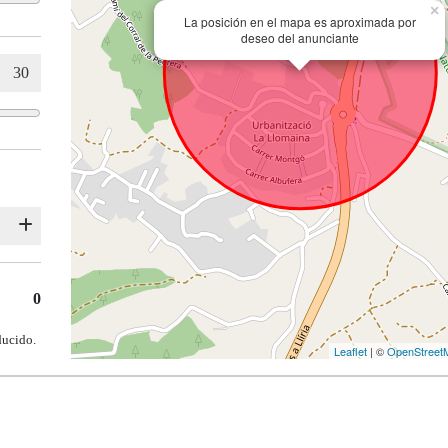
×
La posición en el mapa es aproximada por
deseo del anunciante
0
ducido.
Leaflet
| ©
OpenStreet