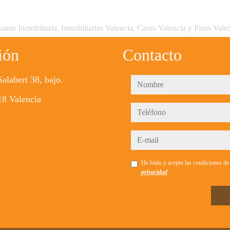
ante Inmobiliaria, Inmobiliarias Valencia, Casas Valencia y Pisos Vale
ión
Contacto
Salabert 38, bajo.
nombre
8 Valencia
teléfono
e-mail
He leído y acepto las condiciones d
privacidad