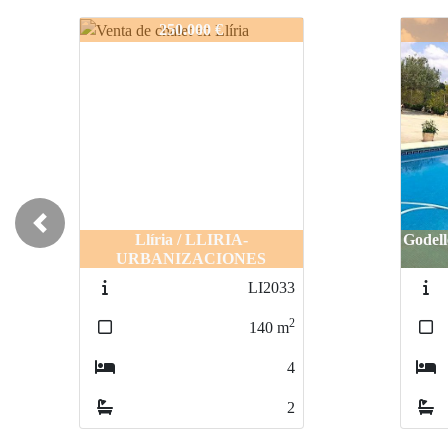
LI2037
LI20
225.000 €
Previous
Godelleta / GODELLETA-URB
GUARRAT
LI2028
2
95
m
3
1