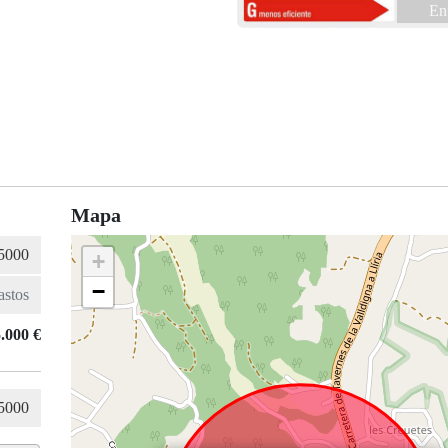
En
Mapa
+
−
.000 €