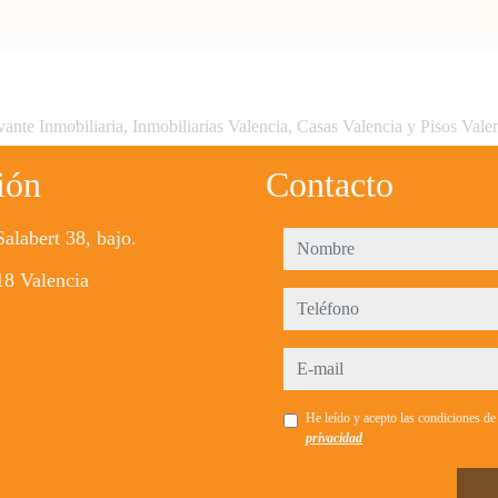
ante Inmobiliaria, Inmobiliarias Valencia, Casas Valencia y Pisos Vale
ión
Contacto
Salabert 38, bajo.
nombre
8 Valencia
teléfono
e-mail
He leído y acepto las condiciones d
privacidad