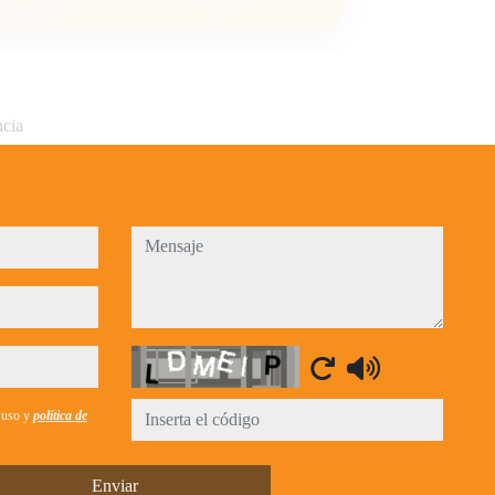
ncia
mensaje
Captcha
e uso y
política de
Enviar