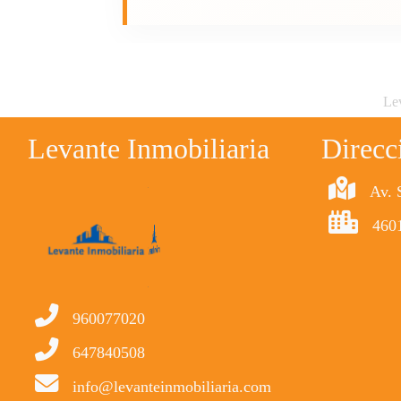
Lev
Levante Inmobiliaria
Direcc
Av. 
4601
960077020
647840508
info@levanteinmobiliaria.com